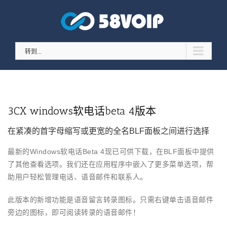
跳
至
内
容
转到...
3CX windows软电话beta 4版本
在紧凑的首字母缩写或更宽的全名BLF面板之间进行选择
最新的Windows软电话Beta 4现已可供下载，在BLF面板中提供
了其他查看选项。我们还在应用程序中嵌入了更多菜单选项，帮
助用户轻松管理电话、语音邮件和联系人。
此版本的新增功能是语音留言转录图标。只需右键单击语音邮件
旁边的图标，即可阅读转录的语音邮件！